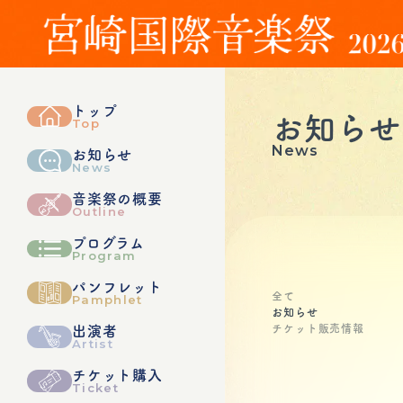
トップ
お知らせ
Top
News
お知らせ
News
音楽祭の概要
Outline
プログラム
Program
パンフレット
全て
Pamphlet
お知らせ
チケット販売情報
出演者
Artist
チケット購入
Ticket