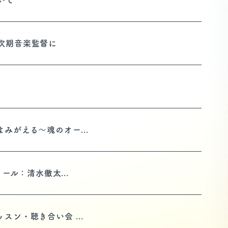
いて
次期音楽監督に
みがえる～魂のオー...
ール：清水徹太...
ン・聴き合い会 ...