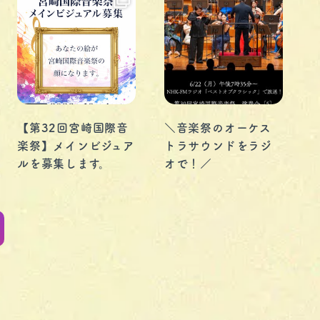
【第32回宮崎国際音
＼音楽祭のオーケス
楽祭】メインビジュア
トラサウンドをラジ
ルを募集します。
オで！／
1996年に「宮崎国
第30回宮崎国際音楽
際室内楽音楽祭」と
祭の名演をNHK-FM
してスタートした宮
ラジオでお聴きいた
崎国際音楽祭は、
だけます！
...
2027年に第32回を迎
...
えます。