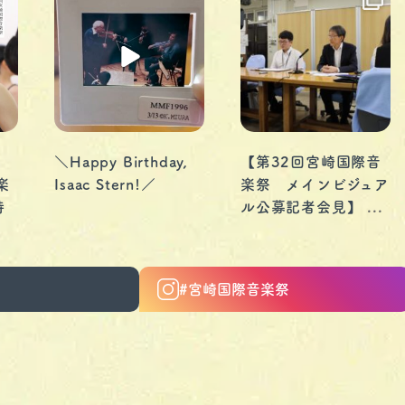
】
＼Happy Birthday,
【第32回宮崎国際音
楽
Isaac Stern!／
楽祭 メインビジュア
...
特
ル公募記者会見】
ク
7月21日は伝説のヴァ
イオリニスト、故ア
イザック・スターン
#宮崎国際音楽祭
氏(1920-2001)の誕
...
生日です。