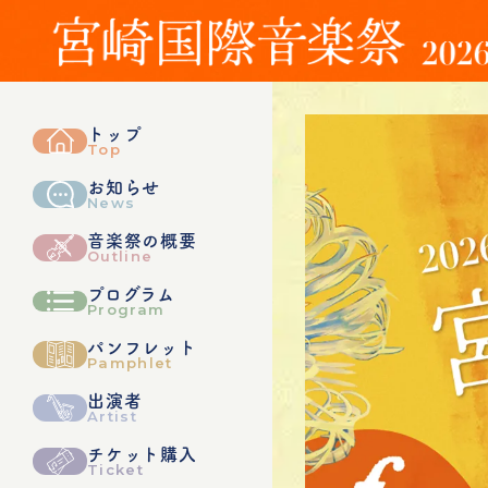
トップ
Top
お知らせ
News
音楽祭の概要
Outline
プログラム
Program
パンフレット
Pamphlet
出演者
Artist
チケット購入
Ticket