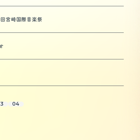
1回宮崎国際音楽祭
せ
03
04