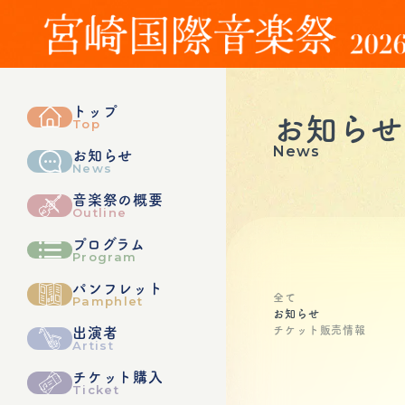
トップ
お知らせ
Top
News
お知らせ
News
音楽祭の概要
Outline
プログラム
Program
パンフレット
全て
Pamphlet
お知らせ
チケット販売情報
出演者
Artist
チケット購入
Ticket