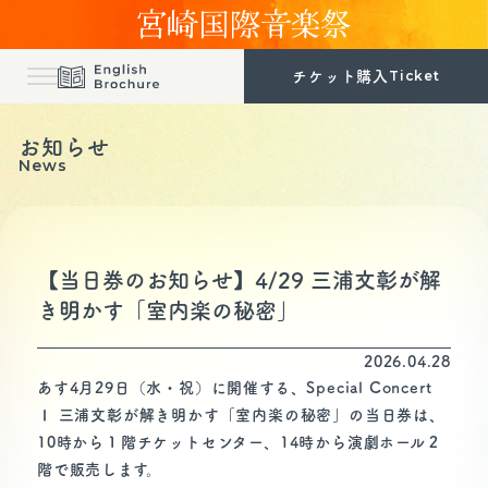
Ticket
チケット購入
お知らせ
トップ
お知らせ
Top
News
News
音楽祭の概要
プログラム
Outline
Program
パンフレット
出演者
Pamphlet
Artist
【当日券のお知らせ】4/29 三浦文彰が解
チケット購入
公式グッズ
き明かす「室内楽の秘密」
Ticket
Goods
アクセス
2026.04.28
Access
あす4月29日（水・祝）に開催する、Special Concert
Ⅰ 三浦文彰が解き明かす「室内楽の秘密」の当日券は、
10時から１階チケットセンター、14時から演劇ホール２
階で販売します。