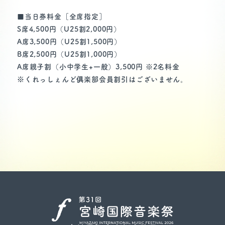
■当日券料金［全席指定］
S席4,500円（U25割2,000円）
A席3,500円（U25割1,500円）
宮崎国際音楽祭事務局
B席2,500円（U25割1,000円）
（公益財団法人 宮崎県立芸術劇場）
A席親子割（小中学生+一般）3,500円 ※2名料金
〒880-8557
宮崎県宮崎市船塚3丁目210番地
※くれっしぇんど俱楽部会員割引はございません。
TEL：0985 (28) 3208
Copyright (C) Medikit Arts Center. Allrights reserved.