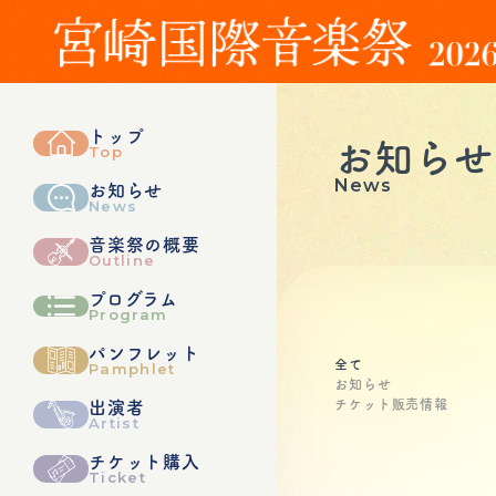
トップ
お知らせ
Top
News
お知らせ
News
音楽祭の概要
Outline
プログラム
Program
パンフレット
全て
Pamphlet
お知らせ
チケット販売情報
出演者
Artist
チケット購入
Ticket