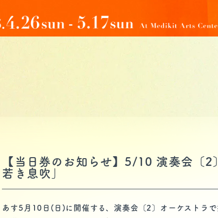
【当日券のお知らせ】5/10 演奏会〔
若き息吹」
あす5月10日(日)に開催する、演奏会〔2〕オーケストラ