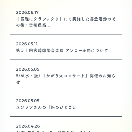
2026.06.17
「気軽にクラシック♪」にて実施した募金活動のそ
の後～宮崎県高...
宮崎国際音楽祭事務局
（公益財団法人 宮崎県立芸術劇場）
〒880-8557
2026.05.11
宮崎県宮崎市船塚3丁目210番地
第３１回宮崎国際音楽祭 アンコール曲について
TEL：0985 (28) 3208
Copyright (C) Medikit Arts Center. Allrights reserved.
2026.05.05
5/6(水・振) 「かがり火コンサート」開催のお知ら
せ
2026.05.05
ユンソンさんの「旅のひとこと」
2026.04.26