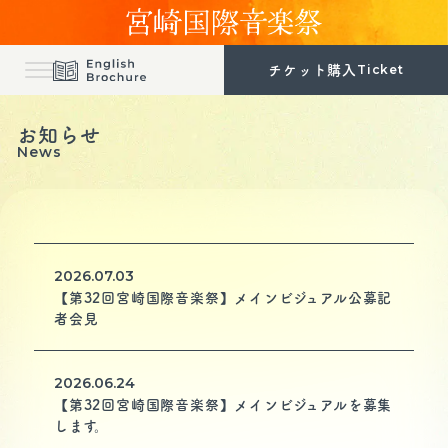
Ticket
チケット購入
お知らせ
トップ
お知らせ
Top
News
News
音楽祭の概要
プログラム
Outline
Program
パンフレット
出演者
Pamphlet
Artist
2026.07.03
チケット購入
公式グッズ
Ticket
Goods
【第32回宮崎国際音楽祭】メインビジュアル公募記
者会見
アクセス
Access
2026.06.24
【第32回宮崎国際音楽祭】メインビジュアルを募集
します。